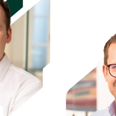
umfassende Kenntnis
erwerben. Seine Exper
Ansätze aus der Zusa
ups wie der Neobank 
fundierte Perspekti
-skalierung bietet.