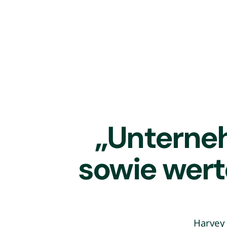
„Unterneh
sowie wert
Harvey