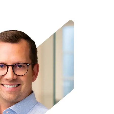
se in der Unternehmensführung
tise wird durch innovative
mmenarbeit mit führenden Scale-
N26 ergänzt, wodurch er eine
ve auf Unternehmenswachstum und