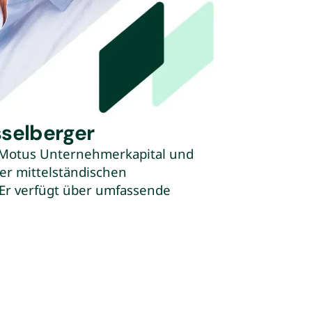
sselberger
ei Motus Unternehmerkapital und
er mittelständischen
Er verfügt über umfassende
rativen Unternehmensnachfolge
en Wachstum mittelständischer
ammelte er in operativen
ertriebsleiter, Chief of Staff) bei
Unternehmen. Darüber hinaus war
aun Capital Beteiligungen und als