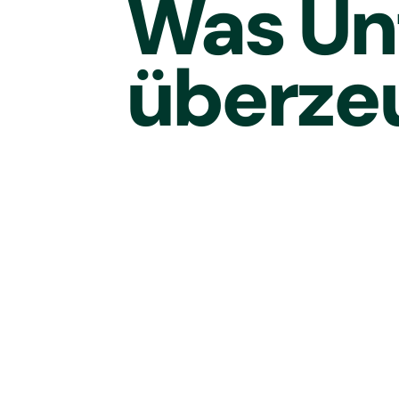
Was Un
überze