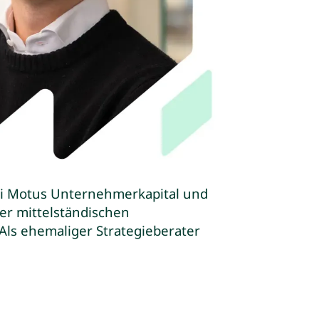
bei Motus Unternehmerkapital und
er mittelständischen
Als ehemaliger Strategieberater
d kaufmännischer Geschäftsführer
igungen im Rahmen seiner
er & Geschäftsführer bei der
ensnachfolge konnte Michael