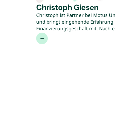
Christoph Giesen
Christoph ist Partner bei Motus U
und bringt eingehende Erfahrung 
Finanzierungsgeschäft mit. Nach 
war Christoph mehrere Jahre bei 
Unternehmen und Unternehmer 
M&A Transaktionen beraten. Zuletz
RoundShield Partners mit Fokus au
Finanzierungen in Sondersituation