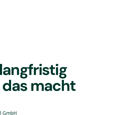
nationalen Strategieberatung PwC
angfristig
u das macht
al GmbH