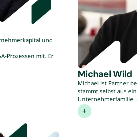
ernehmerkapital und
-Prozessen mit. Er
ei der Deutschen
uvor Partner bei
Michael Wild
ahrung in
Michael ist Partner 
sen wird durch
stammt selbst aus ein
Interims CFO und
Unternehmerfamilie. 
er Neobank N26 und
bei PwC Strategy& un
.
von mehreren Beteil
Tätigkeiten als Partn
Deutschen Unternehm