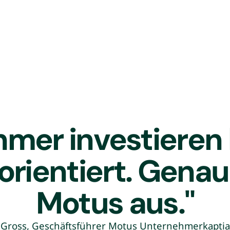
Berater bei der inter
Strategy& tätig.
mer investieren l
orientiert. Gena
Motus aus."
 Gross, Geschäftsführer Motus Unternehmerkapti