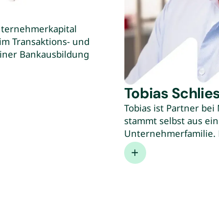
nternehmerkapital
im Transaktions- und
einer Bankausbildung
Lazard und hat
im Rahmen von
Tobias Schlie
t war Christoph für
f Asset-basierte
Tobias ist Partner b
en tätig.
stammt selbst aus ein
Unternehmerfamilie. 
Expertise in der ope
sowie im strategisch
Unternehmen. Diese s
Führungsrollen (CFO, V
schnell wachsenden 
Tobias Partner bei Tr