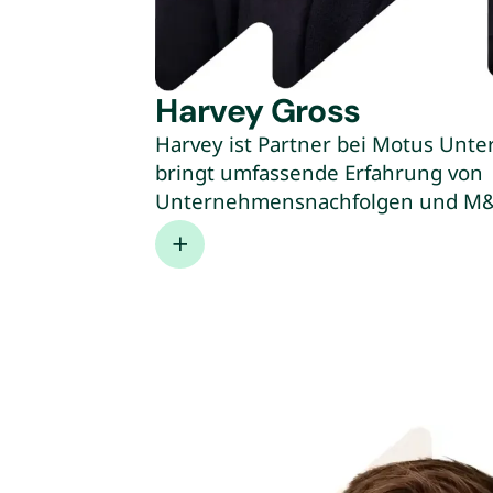
Harvey Gross
Harvey ist Partner bei Motus Unt
bringt umfassende Erfahrung von
Unternehmensnachfolgen und M&A
ist Partner und Geschäftsführer b
Unternehmensnachfolge und war z
Apollo Health Ventures. Seine Erf
Unternehmenstranskations Prozes
operative Führungserfahrung als 
Entrepreneur in Residence bei d
Boutique Bank Lazard komplettiert